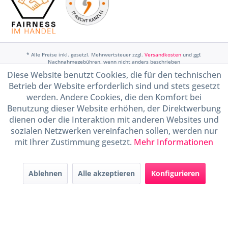
* Alle Preise inkl. gesetzl. Mehrwertsteuer zzgl.
Versandkosten
und ggf.
Nachnahmegebühren, wenn nicht anders beschrieben
Diese Website benutzt Cookies, die für den technischen
Widerruf erklären
Betrieb der Website erforderlich sind und stets gesetzt
Gestaltung, Shop-Setup, Management & Hosting durch
Ternum Internet Services
mit
werden. Andere Cookies, die den Komfort bei
Shopware
Benutzung dieser Website erhöhen, der Direktwerbung
dienen oder die Interaktion mit anderen Websites und
sozialen Netzwerken vereinfachen sollen, werden nur
mit Ihrer Zustimmung gesetzt.
Mehr Informationen
Ablehnen
Alle akzeptieren
Konfigurieren