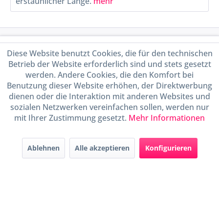
erstaunlicher Länge.
mehr
Service Hotline
Diese Website benutzt Cookies, die für den technischen
Betrieb der Website erforderlich sind und stets gesetzt
Shop Service
werden. Andere Cookies, die den Komfort bei
Benutzung dieser Website erhöhen, der Direktwerbung
Informationen
dienen oder die Interaktion mit anderen Websites und
sozialen Netzwerken vereinfachen sollen, werden nur
mit Ihrer Zustimmung gesetzt.
Mehr Informationen
Handel mit BIO-Weinen
kontrolliert und zertifiziert
durch DE-ÖKO-009
Ablehnen
Alle akzeptieren
Konfigurieren
* Alle Preise inkl. gesetzl. Mehrwertsteuer zzgl.
Versandkosten
und ggf.