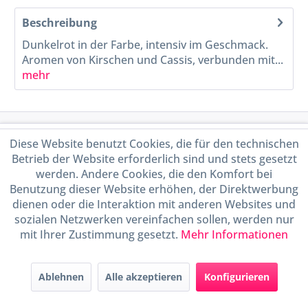
Beschreibung
Dunkelrot in der Farbe, intensiv im Geschmack.
Aromen von Kirschen und Cassis, verbunden mit...
mehr
Service Hotline
Diese Website benutzt Cookies, die für den technischen
Betrieb der Website erforderlich sind und stets gesetzt
Shop Service
werden. Andere Cookies, die den Komfort bei
Benutzung dieser Website erhöhen, der Direktwerbung
dienen oder die Interaktion mit anderen Websites und
Informationen
sozialen Netzwerken vereinfachen sollen, werden nur
mit Ihrer Zustimmung gesetzt.
Mehr Informationen
Handel mit BIO-Weinen
kontrolliert und zertifiziert
durch DE-ÖKO-009
Ablehnen
Alle akzeptieren
Konfigurieren