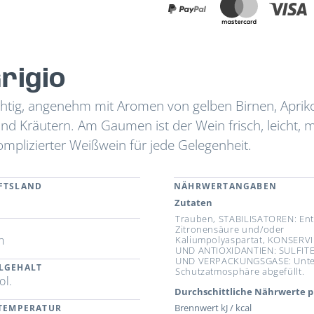
rigio
uchtig, angenehm mit Aromen von gelben Birnen, Aprik
nd Kräutern. Am Gaumen ist der Wein frisch, leicht, m
mplizierter Weißwein für jede Gelegenheit.
FTSLAND
NÄHRWERTANGABEN
Zutaten
Trauben, STABILISATOREN: Ent
Zitronensäure und/oder
n
Kaliumpolyaspartat, KONSERV
UND ANTIOXIDANTIEN: SULFITE
UND VERPACKUNGSGASE: Unte
LGEHALT
Schutzatmosphäre abgefüllt.
ol.
Durchschittliche Nährwerte p
Brennwert kJ / kcal
RTEMPERATUR