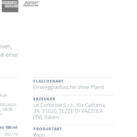
osen,
it einer
FLASCHENART
Einwegglasflasche ohne Pfand
hält
ERZEUGER
Le Contesse S.r.l., Via Cadorna,
IERUNGS-
, GASE
39, 31020, TEZZE DI VAZZOLA
r
(TV), Italien
ro 100 ml
PRODUKTART
292 / 70
Wein