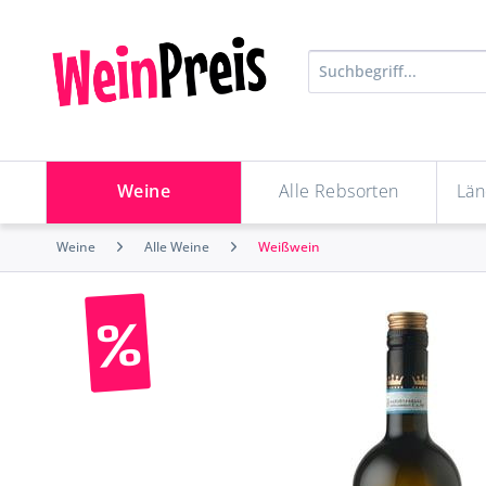
Weine
Alle Rebsorten
Län
Weine
Alle Weine
Weißwein