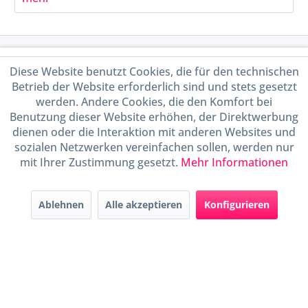
Service Hotline
Diese Website benutzt Cookies, die für den technischen
Betrieb der Website erforderlich sind und stets gesetzt
Shop Service
werden. Andere Cookies, die den Komfort bei
Benutzung dieser Website erhöhen, der Direktwerbung
Informationen
dienen oder die Interaktion mit anderen Websites und
sozialen Netzwerken vereinfachen sollen, werden nur
mit Ihrer Zustimmung gesetzt.
Mehr Informationen
Handel mit BIO-Weinen
kontrolliert und zertifiziert
durch DE-ÖKO-009
Ablehnen
Alle akzeptieren
Konfigurieren
* Alle Preise inkl. gesetzl. Mehrwertsteuer zzgl.
Versandkosten
und ggf.