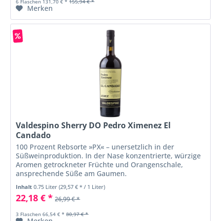
6 Flaschen 131,70 € *
155,94 € *
Merken
Valdespino Sherry DO Pedro Ximenez El
Candado
100 Prozent Rebsorte »PX« – unersetzlich in der
Süßweinproduktion. In der Nase konzentrierte, würzige
Aromen getrockneter Früchte und Orangenschale,
ansprechende Süße am Gaumen.
Inhalt
0.75 Liter
(29,57 € * / 1 Liter)
22,18 € *
26,99 € *
3 Flaschen 66,54 € *
80,97 € *
Merken